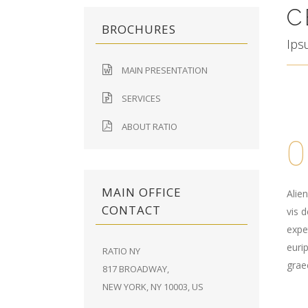
C
BROCHURES
Ips
MAIN PRESENTATION
SERVICES
ABOUT RATIO
0
MAIN OFFICE
Alie
CONTACT
vis d
expe
eurip
RATIO NY
graec
817 BROADWAY,
NEW YORK, NY 10003, US