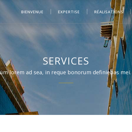
BIENVENUE
EXPERTISE
RÉALISATIONS
SERVICES
um lorem ad sea, in reque bonorum definiebas mei.