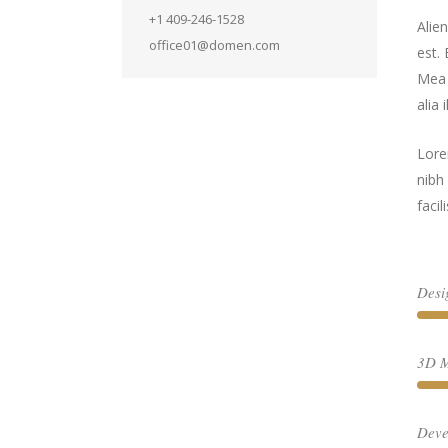
+1 409-246-1528
Alie
office01@domen.com
est. 
Mea f
alia 
Lore
nibh 
facil
Desi
3D M
Deve