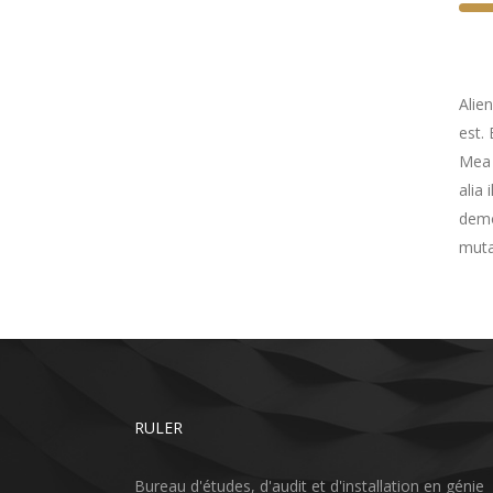
Alie
est. 
Mea f
alia 
demo
muta
RULER
Bureau d'études, d'audit et d'installation en génie