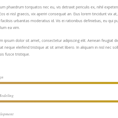
num phaedrum torquatos nec eu, vis detraxit periculis ex, nihil expetend
Eos ei nisl graecis, vix aperiri consequat an. Eius lorem tincidunt vix at
acilisis urbanitas moderatius id. Vis ei rationibus definiebas, eu qui p
illum ea vim.
m ipsum dolor sit amet, consectetur adipiscing elit. Aenean feugiat dic
at neque eleifend tristique at sit amet libero. In aliquam in nisl nec so
isis fusce tristique.
gn
odeling
lopment