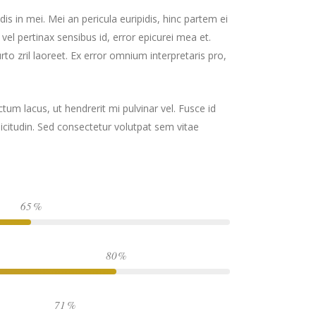
is in mei. Mei an pericula euripidis, hinc partem ei
, vel pertinax sensibus id, error epicurei mea et.
urto zril laoreet. Ex error omnium interpretaris pro,
tum lacus, ut hendrerit mi pulvinar vel. Fusce id
llicitudin. Sed consectetur volutpat sem vitae
65
80
71