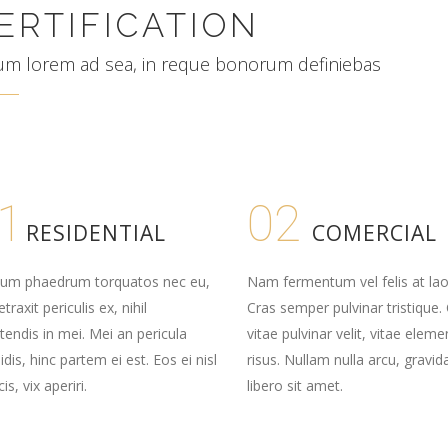
ERTIFICATION
um lorem ad sea, in reque bonorum definiebas
1
02
RESIDENTIAL
COMERCIAL
num phaedrum torquatos nec eu,
Nam fermentum vel felis at lao
etraxit periculis ex, nihil
Cras semper pulvinar tristique.
tendis in mei. Mei an pericula
vitae pulvinar velit, vitae elem
idis, hinc partem ei est. Eos ei nisl
risus. Nullam nulla arcu, gravid
is, vix aperiri.
libero sit amet.