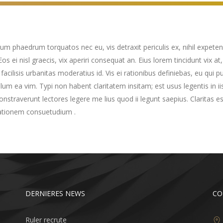
num phaedrum torquatos nec eu, vis detraxit periculis ex, nihil expetend
Eos ei nisl graecis, vix aperiri consequat an. Eius lorem tincidunt vix at
acilisis urbanitas moderatius id. Vis ei rationibus definiebas, eu qui p
illum ea vim. Typi non habent claritatem insitam; est usus legentis in i
nstraverunt lectores legere me lius quod ii legunt saepius. Claritas 
tionem consuetudium .
DERNIERES NEWS
CO
Ruler recrute