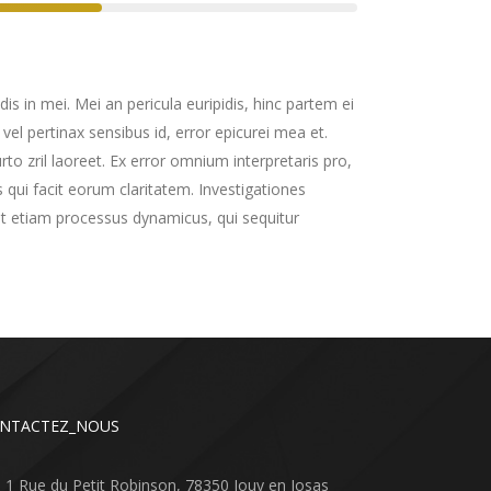
is in mei. Mei an pericula euripidis, hinc partem ei
, vel pertinax sensibus id, error epicurei mea et.
urto zril laoreet. Ex error omnium interpretaris pro,
is qui facit eorum claritatem. Investigationes
est etiam processus dynamicus, qui sequitur
NTACTEZ_NOUS
1 Rue du Petit Robinson, 78350 Jouy en Josas